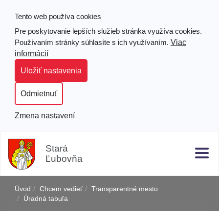
Tento web používa cookies
Pre poskytovanie lepších služieb stránka využíva cookies.
Viac
Používaním stránky súhlasíte s ich využívaním.
informácií
Uložiť nastavenia
Odmietnuť
Zmena nastavení
Prejsť
Hľad
Clo
k
Stará
obsahu
Ľubovňa
j
Úvod
Chcem vedieť
Transparentné mesto
Úradná tabuľa