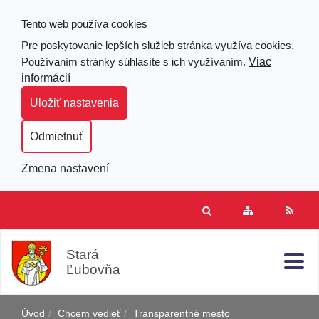
Tento web používa cookies
Pre poskytovanie lepších služieb stránka využíva cookies.
Viac
Používaním stránky súhlasíte s ich využívaním.
informácií
Uložiť nastavenia
Odmietnuť
Zmena nastavení
Prejsť
Hľad
Clo
Mapa
RSS
k
stránok
obsahu
j
Stará
Ľubovňa
Úvod
Chcem vedieť
Transparentné mesto