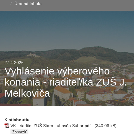
Úradná tabuľa
27.4.2026
Vyhlásenie výberového
konania - riaditeľ/ka ZUŠ J.
Melkoviča
K stiahnutiu
VK - riaditel ZUŠ Stara Ľubovňa
Súbor pdf - (340.06 kB)
Zobraziť