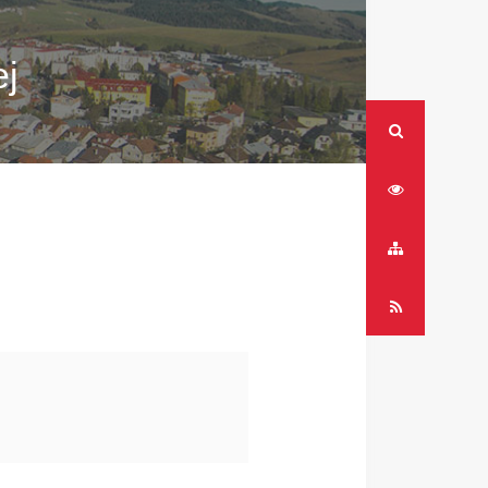
j
RSS
Mapa
stránok
RSS