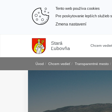
Tento web používa cookies
Pre poskytovanie lepších služieb 
Zmena nastavení
Prejsť
k
Stará
Chcem vedie
obsahu
Ľubovňa
Úvod
Chcem vedieť
Transparentné mesto
j