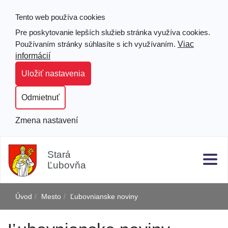
Tento web používa cookies
Pre poskytovanie lepších služieb stránka využíva cookies.
Viac
Používaním stránky súhlasíte s ich využívaním.
informácií
Uložiť nastavenia
Odmietnuť
Zmena nastavení
Prejsť
Hľad
Clo
k
Stará
obsahu
Ľubovňa
j
Úvod
Mesto
Ľubovnianske noviny