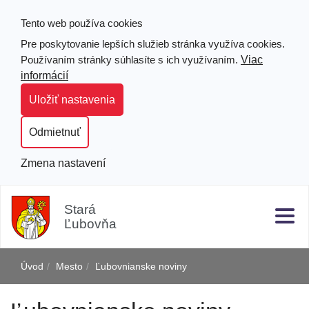
Tento web používa cookies
Pre poskytovanie lepších služieb stránka využíva cookies.
Viac
Používaním stránky súhlasíte s ich využívaním.
informácií
Uložiť nastavenia
Odmietnuť
Zmena nastavení
Prejsť
Hľad
Clo
k
Stará
obsahu
Ľubovňa
j
Úvod
Mesto
Ľubovnianske noviny