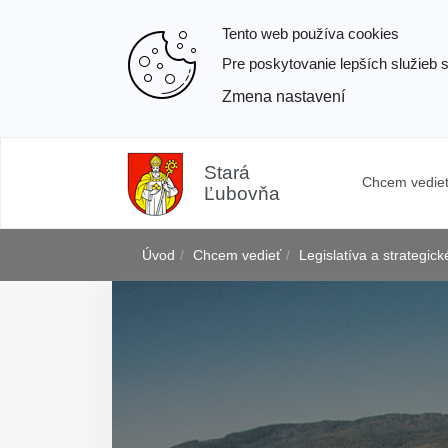
Tento web používa cookies
Pre poskytovanie lepších služieb 
Zmena nastavení
Prejsť
k
Stará
Chcem vedie
obsahu
Ľubovňa
Úvod
Chcem vedieť
Legislatíva a strategi
j