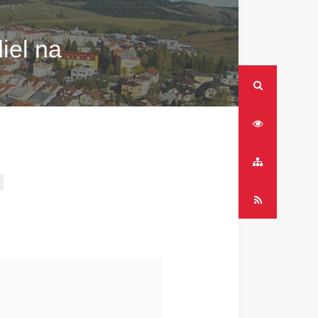
iel na
RSS
Mapa
stránok
RSS