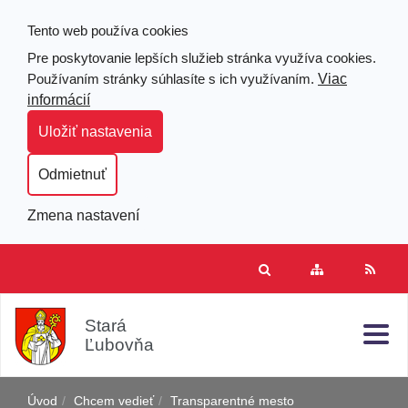
Tento web používa cookies
Pre poskytovanie lepších služieb stránka využíva cookies.
Viac
Používaním stránky súhlasíte s ich využívaním.
informácií
Uložiť nastavenia
Odmietnuť
Zmena nastavení
Prejsť
Hľad
Clo
Mapa
RSS
k
stránok
obsahu
j
Stará
Ľubovňa
Úvod
Chcem vedieť
Transparentné mesto