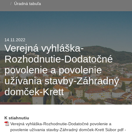
Úradná tabuľa
14.11.2022
Verejná vyhláška-
Rozhodnutie-Dodatočné
povolenie a povolenie
užívania stavby-Záhradný
domček-Krett
K stiahnutiu
Verejná vyhláška-Rozhodnutie-Dodatočné povolenie a
povolenie užívania stavby-Záhradný domček-Krett
Súbor pdf -