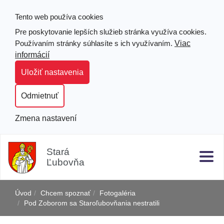
Tento web používa cookies
Pre poskytovanie lepších služieb stránka využíva cookies.
Viac
Používaním stránky súhlasíte s ich využívaním.
informácií
Uložiť nastavenia
Odmietnuť
Zmena nastavení
Prejsť
Hľad
Clo
k
Stará
obsahu
Ľubovňa
j
Úvod
Chcem spoznať
Fotogaléria
Pod Zoborom sa Staroľubovňania nestratili