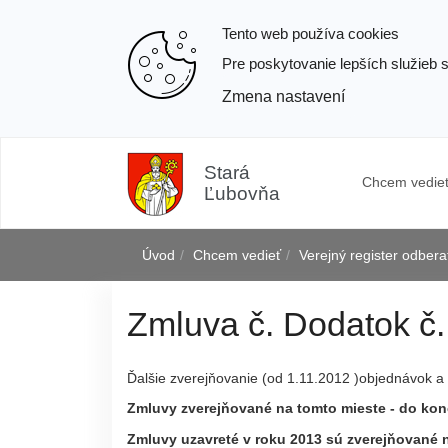
Tento web používa cookies
Pre poskytovanie lepších služieb 
Zmena nastavení
Prejsť
k
Stará
Chcem vedie
obsahu
Ľubovňa
Úvod
Chcem vedieť
Verejný register odber
Zmluva č. Dodatok č.
j
Ďalšie zverejňovanie (od 1.11.2012 )objednávok a 
Zmluvy zverejňované na tomto mieste - do kon
Zmluvy uzavreté v roku 2013 sú zverejňované 