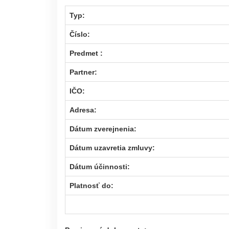
Typ:
Číslo:
Predmet :
Partner:
IČO:
Adresa:
Dátum zverejnenia:
Dátum uzavretia zmluvy:
Dátum účinnosti:
Platnosť do: