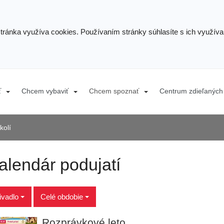
stránka využíva cookies. Používaním stránky súhlasíte s ich využív
ť
Chcem vybaviť
Chcem spoznať
Centrum zdieľaných 
kolí
alendár podujatí
ivadlo
Celé obdobie
Rozprávkové leto