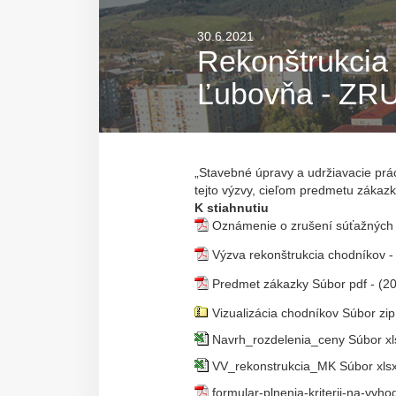
30.6.2021
Rekonštrukcia
Ľubovňa - Z
„Stavebné úpravy a udržiavacie prá
tejto výzvy, cieľom predmetu zákaz
K stiahnutiu
Oznámenie o zrušení súťažných 
Výzva rekonštrukcia chodníkov 
Predmet zákazky
Súbor pdf - (2
Vizualizácia chodníkov
Súbor zip
Navrh_rozdelenia_ceny
Súbor xls
VV_rekonstrukcia_MK
Súbor xlsx
formular-plnenia-kriterii-na-vy