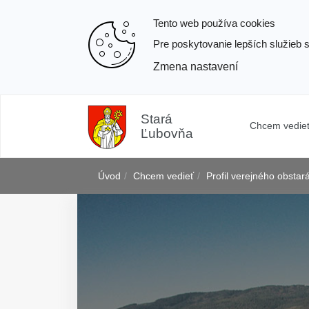
Tento web používa cookies
Pre poskytovanie lepších služieb 
Zmena nastavení
Prejsť
k
Stará
Chcem vedie
obsahu
Ľubovňa
Úvod
Chcem vedieť
Profil verejného obstar
j