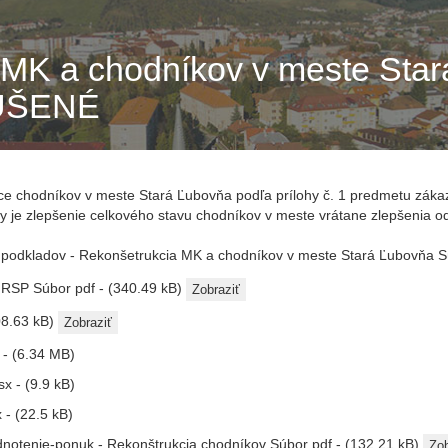
 MK a chodníkov v meste Star
RUŠENÉ
ce chodníkov v meste Stará Ľubovňa podľa prílohy č. 1 predmetu zákazk
ky je zlepšenie celkového stavu chodníkov v meste vrátane zlepšenia 
podkladov - Rekonšetrukcia MK a chodníkov v meste Stará Ľubovňa
Sú
- RSP
Súbor pdf - (340.49 kB)
Zobraziť
08.63 kB)
Zobraziť
 - (6.34 MB)
x - (9.9 kB)
 - (22.5 kB)
hodnotenie-ponuk - Rekonštrukcia chodníkov
Súbor pdf - (132.21 kB)
Zob