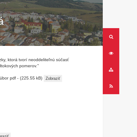
á
RSS
y, ktorá tvorí neoddeliteľnú súčasť
odtokových pomerov."
Mapa
stránok
bor pdf - (225.55 kB)
Zobraziť
RSS
raziť