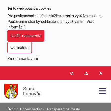
Tento web používa cookies
Pre poskytovanie lepších služieb stránka využíva cookies.
Viac
Používaním stránky súhlasíte s ich využívaním.
informácií
Uložiť nastavenia
Odmietnuť
Zmena nastavení
Prejsť
Hľad
Clo
Mapa
RSS
k
stránok
obsahu
j
Stará
Ľubovňa
Úvod
Chcem vedieť
Transparentné mesto