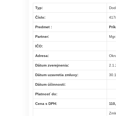
Typ:
Dod
Číslo:
41
Predmet :
Prí
Partner:
Mgr
IČO:
Adresa:
Okr
Dátum zverejnenia:
2.1
Dátum uzavretia zmluvy:
30.
Dátum účinnosti:
Platnosť do:
Cena s DPH:
110
Zml