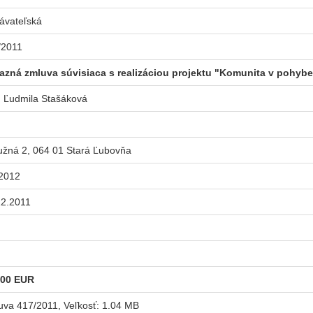
ávateľská
7/2011
kazná zmluva súvisiaca s realizáciou projektu "Komunita v pohybe 
. Ľudmila Stašáková
užná 2, 064 01 Stará Ľubovňa
.2012
12.2011
,00 EUR
uva 417/2011
, Veľkosť: 1.04 MB