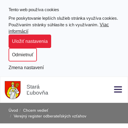
Tento web používa cookies
Pre poskytovanie lepších služieb stránka využíva cookies.
Viac
Používaním stránky súhlasíte s ich využívaním.
informácií
Uložiť nastavenia
Odmietnuť
Zmena nastavení
Prejsť
Hľad
Clo
k
Stará
obsahu
Ľubovňa
j
Úvod
Chcem vedieť
Verejný register odberateľských vzťahov