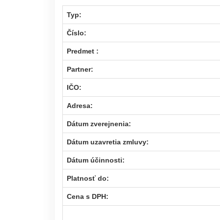
Typ:
Číslo:
Predmet :
Partner:
IČO:
Adresa:
Dátum zverejnenia:
Dátum uzavretia zmluvy:
Dátum účinnosti:
Platnosť do:
Cena s DPH: