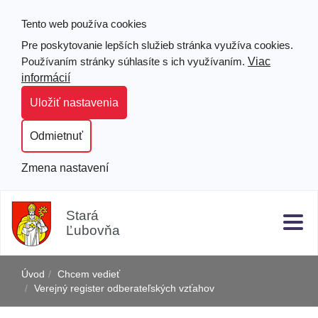
Tento web používa cookies
Pre poskytovanie lepších služieb stránka využíva cookies.
Viac
Používaním stránky súhlasíte s ich využívaním.
informácií
Uložiť nastavenia
Odmietnuť
Zmena nastavení
Prejsť
Hľad
Clo
k
Stará
obsahu
Ľubovňa
j
Úvod
Chcem vedieť
Verejný register odberateľských vzťahov