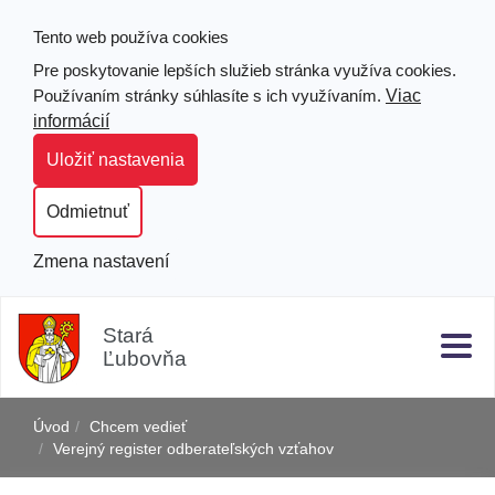
Tento web používa cookies
Pre poskytovanie lepších služieb stránka využíva cookies.
Viac
Používaním stránky súhlasíte s ich využívaním.
informácií
Uložiť nastavenia
Odmietnuť
Zmena nastavení
Prejsť
Hľad
Clo
k
Stará
obsahu
Ľubovňa
j
Úvod
Chcem vedieť
Verejný register odberateľských vzťahov