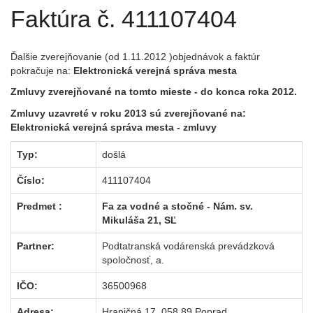
Faktúra č. 411107404
Ďalšie zverejňovanie (od 1.11.2012 )objednávok a faktúr
pokračuje na:
Elektronická verejná správa mesta
Zmluvy zverejňované na tomto mieste - do konca roka 2012.
Zmluvy uzavreté v roku 2013 sú zverejňované na:
Elektronická verejná správa mesta
- zmluvy
Typ:
došlá
Číslo:
411107404
Predmet :
Fa za vodné a stočné - Nám. sv.
Mikuláša 21, SĽ
Partner:
Podtatranská vodárenská prevádzková
spoločnosť, a.
IČO:
36500968
Adresa:
Hraničná 17, 058 89 Poprad