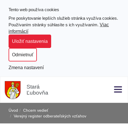
Tento web používa cookies
Pre poskytovanie lepších služieb stránka využíva cookies.
Viac
Používaním stránky súhlasíte s ich využívaním.
informácií
Uložiť nastavenia
Odmietnuť
Zmena nastavení
Prejsť
Hľad
Clo
k
Stará
obsahu
Ľubovňa
j
Úvod
Chcem vedieť
Verejný register odberateľských vzťahov