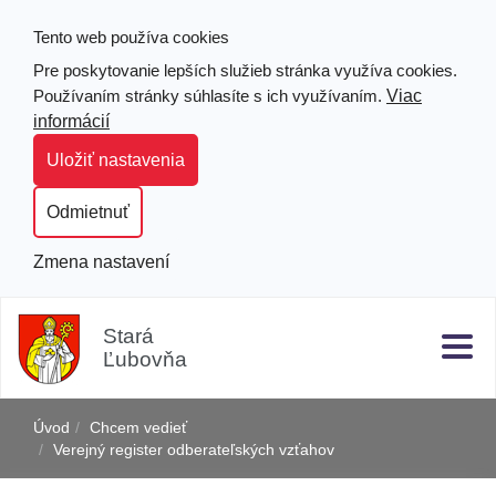
Tento web používa cookies
Pre poskytovanie lepších služieb stránka využíva cookies.
Viac
Používaním stránky súhlasíte s ich využívaním.
informácií
Uložiť nastavenia
Odmietnuť
Zmena nastavení
Prejsť
Hľad
Clo
k
Stará
obsahu
Ľubovňa
j
Úvod
Chcem vedieť
Verejný register odberateľských vzťahov