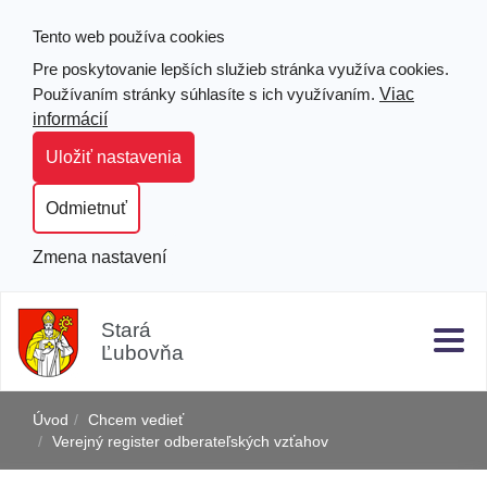
Tento web používa cookies
Pre poskytovanie lepších služieb stránka využíva cookies.
Viac
Používaním stránky súhlasíte s ich využívaním.
informácií
Uložiť nastavenia
Odmietnuť
Zmena nastavení
Prejsť
Hľad
Clo
k
Stará
obsahu
Ľubovňa
j
Úvod
Chcem vedieť
Verejný register odberateľských vzťahov