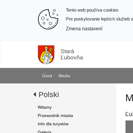
Tento web používa cookies
Pre poskytovanie lepších služieb 
Zmena nastavení
j
Prejsť
k
Stará
obsahu
Ľubovňa
Úvod
Media
Polski
M
Witamy
Ľu
Przewodnik miasta
Info dla turystów
Galeria