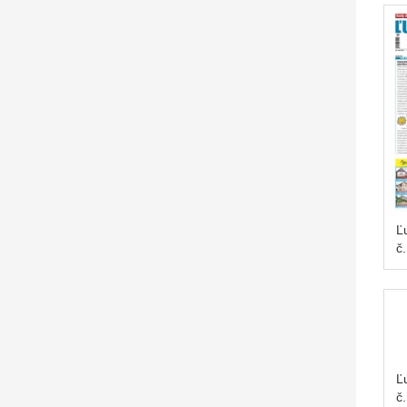
Ľ
č
Ľ
č