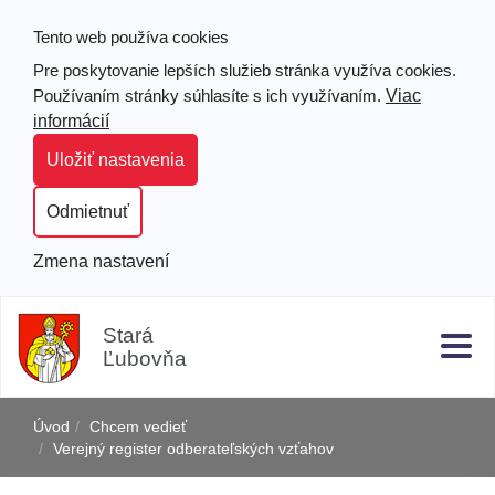
Tento web používa cookies
Pre poskytovanie lepších služieb stránka využíva cookies.
Viac
Používaním stránky súhlasíte s ich využívaním.
informácií
Uložiť nastavenia
Odmietnuť
Zmena nastavení
Prejsť
Hľad
Clo
k
Stará
obsahu
Ľubovňa
j
Úvod
Chcem vedieť
Verejný register odberateľských vzťahov