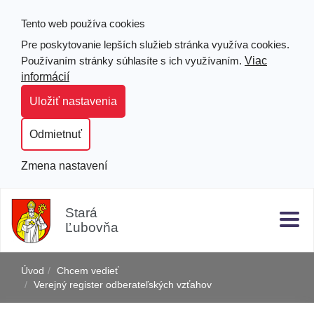
Tento web používa cookies
Pre poskytovanie lepších služieb stránka využíva cookies.
Viac
Používaním stránky súhlasíte s ich využívaním.
informácií
Uložiť nastavenia
Odmietnuť
Zmena nastavení
Prejsť
Hľad
Clo
k
Stará
obsahu
Ľubovňa
j
Úvod
Chcem vedieť
Verejný register odberateľských vzťahov