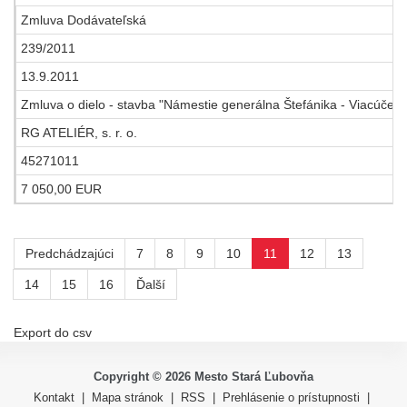
Zmluva Dodávateľská
239/2011
13.9.2011
Zmluva o dielo - stavba "Námestie generálna Štefánika - Viacúčelo
RG ATELIÉR, s. r. o.
45271011
7 050,00 EUR
Predchádzajúci
7
8
9
10
11
12
13
14
15
16
Ďalší
Export do csv
Copyright ©
2026
Mesto Stará Ľubovňa
Kontakt
|
Mapa stránok
|
RSS
|
Prehlásenie o prístupnosti
|