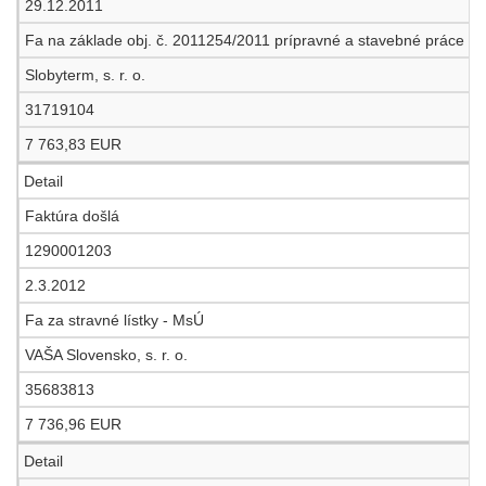
29.12.2011
Fa na základe obj. č. 2011254/2011 prípravné a stavebné práce súv
Slobyterm, s. r. o.
31719104
7 763,83 EUR
Detail
Faktúra došlá
1290001203
2.3.2012
Fa za stravné lístky - MsÚ
VAŠA Slovensko, s. r. o.
35683813
7 736,96 EUR
Detail