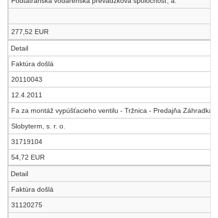
Podtatranská vodárenská prevádzková spoločnosť, a.
277,52 EUR
Detail
Faktúra došlá
20110043
12.4.2011
Fa za montáž vypúšťacieho ventilu - Tržnica - Predajňa Záhradkár
Slobyterm, s. r. o.
31719104
54,72 EUR
Detail
Faktúra došlá
31120275