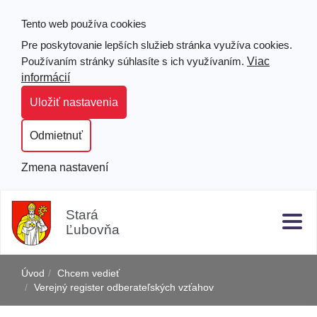
Tento web používa cookies
Pre poskytovanie lepších služieb stránka využíva cookies.
Viac
Používaním stránky súhlasíte s ich využívaním.
informácií
Uložiť nastavenia
Odmietnuť
Zmena nastavení
Prejsť
Hľad
Clo
k
Stará
obsahu
Ľubovňa
j
Úvod
Chcem vedieť
Verejný register odberateľských vzťahov