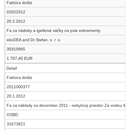
Faktúra došlá
02022012
20.2.2012
Fa za nádoby a igelitové sáčky na psie exkrementy.
ekoDEA and Dr.Stefan, s. r. o.
35919965
1 787,40 EUR
Detail
Faktúra došlá
2011000377
20.1.2012
Fa za náklady za december 2011 - nebytový priestor Za vodou 4
OSBD
31673821