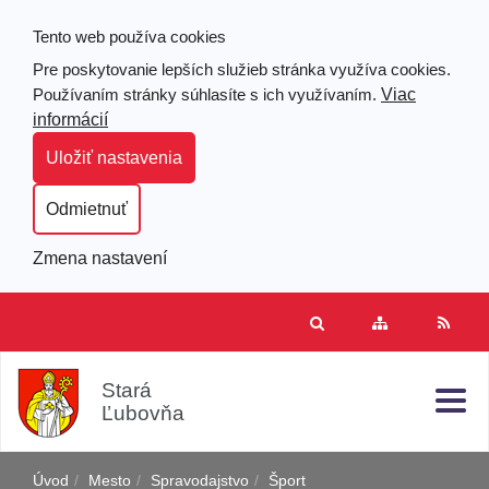
Tento web používa cookies
Pre poskytovanie lepších služieb stránka využíva cookies.
Viac
Používaním stránky súhlasíte s ich využívaním.
informácií
Uložiť nastavenia
Odmietnuť
Zmena nastavení
Prejsť
Hľad
Clo
Mapa
RSS
k
stránok
obsahu
j
Stará
Ľubovňa
Úvod
Mesto
Spravodajstvo
Šport