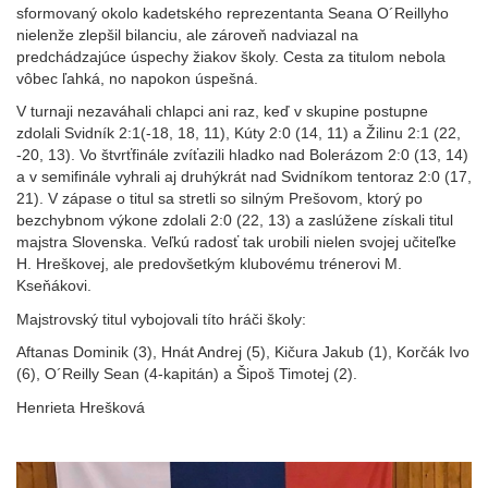
sformovaný okolo kadetského reprezentanta Seana O´Reillyho
nielenže zlepšil bilanciu, ale zároveň nadviazal na
predchádzajúce úspechy žiakov školy. Cesta za titulom nebola
vôbec ľahká, no napokon úspešná.
V turnaji nezaváhali chlapci ani raz, keď v skupine postupne
zdolali Svidník 2:1(-18, 18, 11), Kúty 2:0 (14, 11) a Žilinu 2:1 (22,
-20, 13). Vo štvrťfinále zvíťazili hladko nad Bolerázom 2:0 (13, 14)
a v semifinále vyhrali aj druhýkrát nad Svidníkom tentoraz 2:0 (17,
21). V zápase o titul sa stretli so silným Prešovom, ktorý po
bezchybnom výkone zdolali 2:0 (22, 13) a zaslúžene získali titul
majstra Slovenska. Veľkú radosť tak urobili nielen svojej učiteľke
H. Hreškovej, ale predovšetkým klubovému trénerovi M.
Kseňákovi.
Majstrovský titul vybojovali títo hráči školy:
Aftanas Dominik (3), Hnát Andrej (5), Kičura Jakub (1), Korčák Ivo
(6), O´Reilly Sean (4-kapitán) a Šipoš Timotej (2).
Henrieta Hrešková