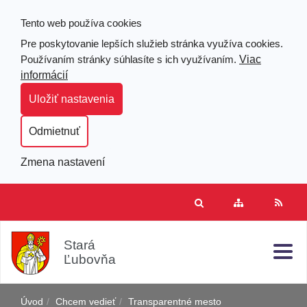
Tento web používa cookies
Pre poskytovanie lepších služieb stránka využíva cookies.
Viac
Používaním stránky súhlasíte s ich využívaním.
informácií
Uložiť nastavenia
Odmietnuť
Zmena nastavení
Prejsť
Hľad
Clo
Mapa
RSS
k
stránok
obsahu
j
Stará
Ľubovňa
Úvod
Chcem vedieť
Transparentné mesto